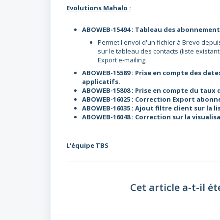
Evolutions Mahalo :
ABOWEB-15494 : Tableau des abonnements 
Permet l'envoi d'un fichier à Brevo depu
sur le tableau des contacts (liste existan
Export e-mailing
ABOWEB-15589 : Prise en compte des dates
applicatifs.
ABOWEB-15808 : Prise en compte du taux d
ABOWEB-16025 : Correction Export abonnem
ABOWEB-16035 : Ajout filtre client sur la l
ABOWEB-16048 : Correction sur la visualisa
L'équipe TBS
Cet article a-t-il ét