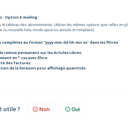
: Option E-mailing :
is le tableau des abonnements. Utiliser les mêmes options que celles en p
te ou nouvelle liste, mode ajout ou annule et remplace).
 complètes au format "yyyy-mm-dd hh-mn-ss" dans les filtres
e remise permanent sur les Articles Libres.
ent en *.csv avec filtre.
iste des factures.
tion de la livraison pour affichage quantités.
é utile ?
Non
Oui