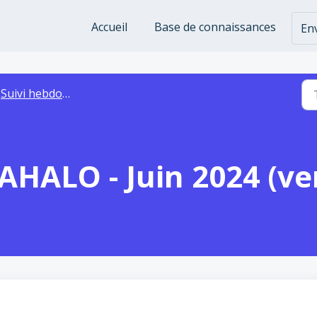
Accueil
Base de connaissances
Env
Suivi hebdo bandeaux page d'accueil subsuite - mahalo
AHALO - Juin 2024 (ver
H