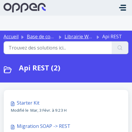
Passer au contenu principal
Accueil
Base de connaissances
Librairie WebService
Api REST
Api REST (2)
Starter Kit
Modifié le Mar, 3 Févr. à 9:23 H
Migration SOAP -> REST