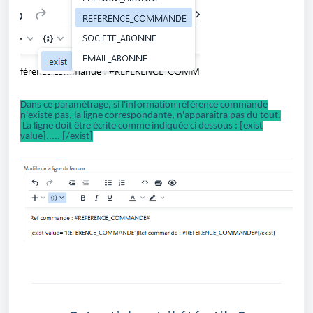
Dans ce paramétrage, si l'information référence commande
n'existe pas, la ligne correspondante, n'apparaîtra pas du tout.
La ligne doit être écrite comme indiquée ci dessous : [exist
value]..... [/exist]