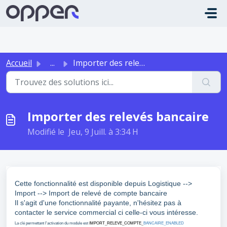
Passer au contenu principal
Accueil
...
Importer des relevés bancaire
Importer des relevés bancaire
Modifié le Jeu, 9 Juill. à 3:34 H
Cette fonctionnalité est disponible depuis Logistique -->
Import --> Import de relevé de compte bancaire
Il s'agit d'une fonctionnalité payante, n'hésitez pas à
contacter le service commercial ci celle-ci vous intéresse.
IMPORT_RELEVE_
COMPTE
_
BANCAIRE_ENABLED
La clé permettant l'activation du module est