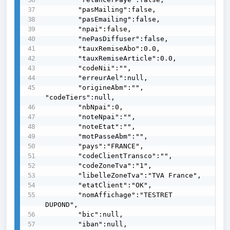
        "pasMailing":false,

        "pasEmailing":false,

        "npai":false,

        "nePasDiffuser":false,

        "tauxRemiseAbo":0.0,

        "tauxRemiseArticle":0.0,

        "codeNii":"",

        "erreurAel":null,

        "origineAbm":"", 
"codeTiers":null,

        "nbNpai":0,

        "noteNpai":"",

        "noteEtat":"",

        "motPasseAbm":"",

        "pays":"FRANCE",

        "codeClientTransco":"",

        "codeZoneTva":"1",

        "libelleZoneTva":"TVA France",

        "etatClient":"OK",

        "nomAffichage":"TESTRET 
DUPOND",

        "bic":null,

        "iban":null,
