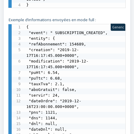
}
Exemple d’informations envoyées en mode full :
{

Generic
 "event": " SUBSCRIPTION_CREATED",

 "entity": {

 "refAbonnement": 154689,

 "creation": "2019-12-
17T16:17:45.000+0000",

 "modification": "2019-12-
17T16:17:45.000+0000",

 "puHt": 6.54,

 "puTtc": 6.68,

 "tauxTva": 2.1,

 "aboGratuit": false,

 "servir": 24,

 "dateOrdre": "2019-12-
16T23:00:00.000+0000",

 "pns": 1121,

 "dns": 1144,

 "dnl": null,

 "dateDnl": null,
