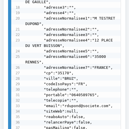
DE GAULLE",

        "adresse3":"",

        "adresse4":"",

        "adresseNormalisee1":"M TESTRET 
DUPOND",

        "adresseNormalisee2":"",

        "adresseNormalisee3":"",

        "adresseNormalisee4":"12 PLACE 
DU VERT BUISSON",

        "adresseNormalisee5":"",

        "adresseNormalisee6":"35000 
RENNES",

        "adresseNormalisee7":"FRANCE",

        "cp":"35170",

        "ville":"BRUZ",

        "codeIsoPays":"FR",

        "telephone":"",

        "portable":"0640589765",

        "telecopie":"",

        "email":"rdupond@societe.com",

        "siteWeb":null,

        "reaboAuto":false,

        "relancerPaye":false,

        "pasMailing":false,
