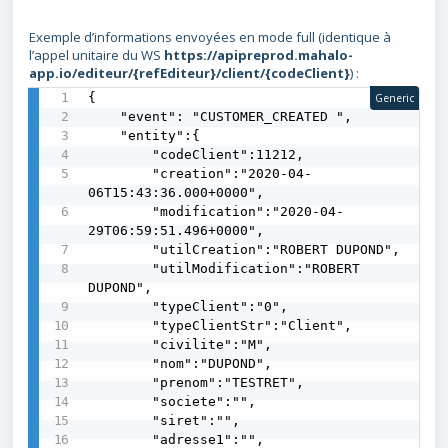
Exemple d’informations envoyées en mode full (identique à
l’appel unitaire du WS
https://apipreprod.mahalo-
app.io/editeur/{refEditeur}/client/{codeClient}
) :
{

Generic
    "event": "CUSTOMER_CREATED ",

    "entity":{

        "codeClient":11212,

        "creation":"2020-04-
06T15:43:36.000+0000",

        "modification":"2020-04-
29T06:59:51.496+0000",

        "utilCreation":"ROBERT DUPOND",

        "utilModification":"ROBERT 
DUPOND",

        "typeClient":"0",

        "typeClientStr":"Client",

        "civilite":"M",

        "nom":"DUPOND",

        "prenom":"TESTRET",

        "societe":"",

        "siret":"",

        "adresse1":"",
