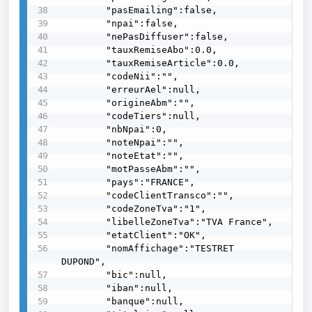
        "pasEmailing":false,

        "npai":false,

        "nePasDiffuser":false,

        "tauxRemiseAbo":0.0,

        "tauxRemiseArticle":0.0,

        "codeNii":"",

        "erreurAel":null,

        "origineAbm":"",

        "codeTiers":null,

        "nbNpai":0,

        "noteNpai":"",

        "noteEtat":"",

        "motPasseAbm":"",

        "pays":"FRANCE",

        "codeClientTransco":"",

        "codeZoneTva":"1",

        "libelleZoneTva":"TVA France",

        "etatClient":"OK",

        "nomAffichage":"TESTRET 
DUPOND",

        "bic":null,

        "iban":null,

        "banque":null,
