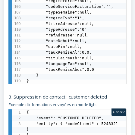
        "regimeForce":null,

        "codeServiceFacturation":"",

        "typeSemaine":null,

        "regimeTva":"1",

        "titreAdresse":null,

        "typeAdresse":"0",

        "refAdresse":null,

        "dateDebut":null,

        "dateFin":null,

        "tauxRemiseAl":0.0,

        "titulaireRib":null,

        "languageFac":null,

        "tauxRemiseAbos":0.0

    }

}
3. Suppression de contact : customer.deleted
Exemple d’informations envoyées en mode light :
{

Generic
    "event": "CUSTOMER_DELETED",

    "entity": { "codeClient" : 5248321 
}
