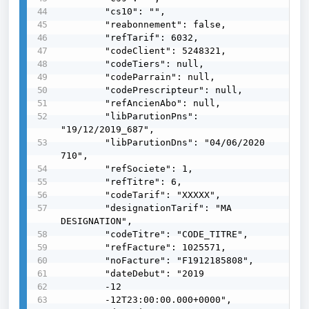
        "cs10": "",

        "reabonnement": false,

        "refTarif": 6032,

        "codeClient": 5248321,

        "codeTiers": null,

        "codeParrain": null,

        "codePrescripteur": null,

        "refAncienAbo": null,

        "libParutionPns": 
"19/12/2019_687",

        "libParutionDns": "04/06/2020 
710",

        "refSociete": 1,

        "refTitre": 6,

        "codeTarif": "XXXXX",

        "designationTarif": "MA 
DESIGNATION",

        "codeTitre": "CODE_TITRE",

        "refFacture": 1025571,

        "noFacture": "F1912185808",

        "dateDebut": "2019

        -12

        -12T23:00:00.000+0000",
