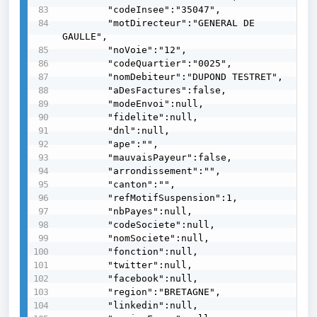
        "codeInsee":"35047",

        "motDirecteur":"GENERAL DE 
GAULLE",

        "noVoie":"12",

        "codeQuartier":"0025",

        "nomDebiteur":"DUPOND TESTRET",

        "aDesFactures":false,

        "modeEnvoi":null,

        "fidelite":null,

        "dnl":null,

        "ape":"",

        "mauvaisPayeur":false,

        "arrondissement":"",

        "canton":"",

        "refMotifSuspension":1,

        "nbPayes":null,

        "codeSociete":null,

        "nomSociete":null,

        "fonction":null,

        "twitter":null,

        "facebook":null,

        "region":"BRETAGNE",

        "linkedin":null,
