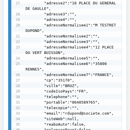
        "adresse2":"10 PLACE DU GENERAL 
DE GAULLE",

        "adresse3":"",

        "adresse4":"",

        "adresseNormalisee1":"M TESTRET 
DUPOND",

        "adresseNormalisee2":"",

        "adresseNormalisee3":"",

        "adresseNormalisee4":"12 PLACE 
DU VERT BUISSON",

        "adresseNormalisee5":"",

        "adresseNormalisee6":"35000 
RENNES",

        "adresseNormalisee7":"FRANCE",

        "cp":"35170",

        "ville":"BRUZ",

        "codeIsoPays":"FR",

        "telephone":"",

        "portable":"0640589765",

        "telecopie":"",

        "email":"rdupond@societe.com",

        "siteWeb":null,

        "reaboAuto":false,

        "relancerPaye":false,
