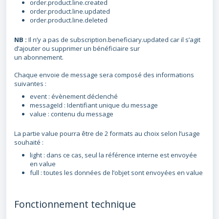
order.product.line.created
order.product.line.updated
order.product.line.deleted
NB :
Il n’y a pas de subscription.beneficiary.updated car il s’agit
d’ajouter ou supprimer un bénéficiaire sur
un abonnement.
Chaque envoie de message sera composé des informations
suivantes :
event : évènement déclenché
messageId : Identifiant unique du message
value : contenu du message
La partie value pourra être de 2 formats au choix selon l’usage
souhaité :
light : dans ce cas, seul la référence interne est envoyée
en value
full : toutes les données de l’objet sont envoyées en value
Fonctionnement technique