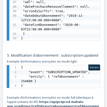
 "adl": null,

 "dateProchainRenouvellement": null,

 "arrondiSurTtc": true,

 "dateDebutAbonnement": "2019-12-
12T23:00:00.000+0000",

 "dateFinAbonnement": "2020-06-
03T22:00:00.000+0000"

 } 

}
5. Modification d’abonnement : subscription.updated
Exemple d’informations envoyées en mode light :
{

Generic
    "event": "SUBSCRIPTION_UPDATED",

    "entity": { "refAbonnement" : 
154689 }

}
Exemple d’informations envoyées en mode full (identique à
l’appel unitaire du WS
https://apipreprod.mahalo-
app.io/editeur/{refEditeur}/abonnement/{refAbonneme