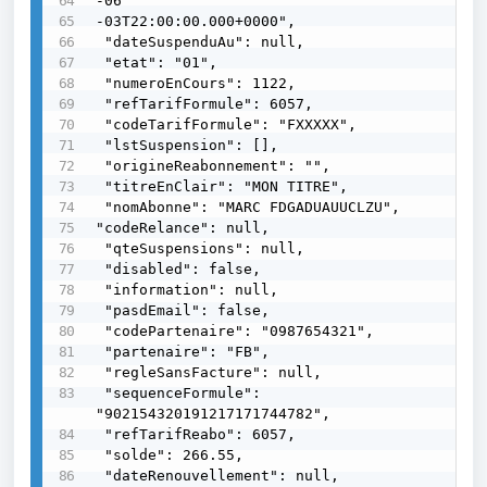
-06

-03T22:00:00.000+0000",

 "dateSuspenduAu": null,

 "etat": "01",

 "numeroEnCours": 1122,

 "refTarifFormule": 6057,

 "codeTarifFormule": "FXXXXX",

 "lstSuspension": [],

 "origineReabonnement": "",

 "titreEnClair": "MON TITRE",

 "nomAbonne": "MARC FDGADUAUUCLZU",

"codeRelance": null,

 "qteSuspensions": null,

 "disabled": false,

 "information": null,

 "pasdEmail": false,

 "codePartenaire": "0987654321",

 "partenaire": "FB",

 "regleSansFacture": null,

 "sequenceFormule": 
"902154320191217171744782",

 "refTarifReabo": 6057,

 "solde": 266.55,

 "dateRenouvellement": null,
