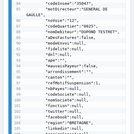
        "codeInsee":"35047",

        "motDirecteur":"GENERAL DE 
GAULLE",

        "noVoie":"12",

        "codeQuartier":"0025",

        "nomDebiteur":"DUPOND TESTRET",

        "aDesFactures":false,

        "modeEnvoi":null,

        "fidelite":null,

        "dnl":null,

        "ape":"",

        "mauvaisPayeur":false,

        "arrondissement":"",

        "canton":"",

        "refMotifSuspension":1,

        "nbPayes":null,

        "codeSociete":null,

        "nomSociete":null,

        "fonction":null,

        "twitter":null,

        "facebook":null,

        "region":"BRETAGNE",

        "linkedin":null,
