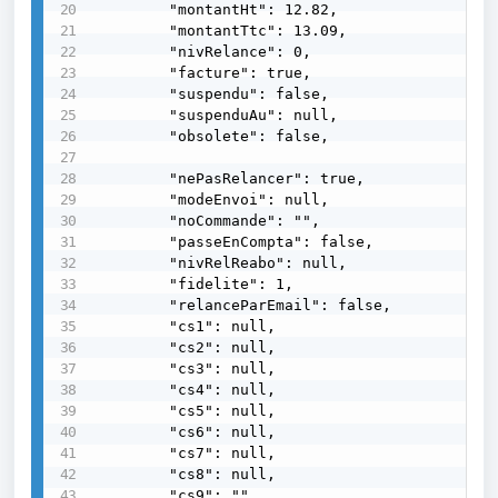
        "montantHt": 12.82,

        "montantTtc": 13.09,

        "nivRelance": 0,

        "facture": true,

        "suspendu": false,

        "suspenduAu": null,

        "obsolete": false,

        "nePasRelancer": true,

        "modeEnvoi": null,

        "noCommande": "",

        "passeEnCompta": false,

        "nivRelReabo": null,

        "fidelite": 1,

        "relanceParEmail": false,

        "cs1": null,

        "cs2": null,

        "cs3": null,

        "cs4": null,

        "cs5": null,

        "cs6": null,

        "cs7": null,

        "cs8": null,

        "cs9": "",
