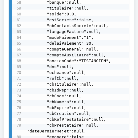
        "banque":null,

        "titulaire":null,

        "solde":0.0,

        "estSociete":false,

        "nbContactsSociete":null,

        "langageFacture":null,

        "modePaiement":"1",

        "delaiPaiement":30,

        "compteGeneral":null,

        "compteAuxiliaire":null,

        "ancienCode":"TESTANCIEN",

        "dns":null,

        "echeance":null,

        "refCb":null,

        "cbTitulaire":null,

        "cbIdPsp":null,

        "cbCode":null,

        "cbNumero":null,

        "cbExpire":null,

        "cbCreation":null,

        "cbRefPrestataire":null,

        "cbPrestataire":null, 
"dateDernierRejet":null,

        "exonere":false,
