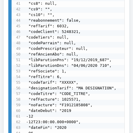
 "cs8": null,

 "cs9": "",

 "cs10": "",

 "reabonnement": false,

 "refTarif": 6032,

 "codeClient": 5248321,

"codeTiers": null,

 "codeParrain": null,

 "codePrescripteur": null,

 "refAncienAbo": null,

 "libParutionPns": "19/12/2019_687",

 "libParutionDns": "04/06/2020 710",

 "refSociete": 1,

 "refTitre": 6,

 "codeTarif": "XXXXX",

 "designationTarif": "MA DESIGNATION",

 "codeTitre": "CODE_TITRE",

 "refFacture": 1025571,

 "noFacture": "F1912185808",

 "dateDebut": "2019

-12

-12T23:00:00.000+0000",

 "dateFin": "2020
