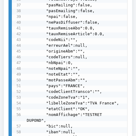
        "pasMailing":false,

        "pasEmailing":false,

        "npai":false,

        "nePasDiffuser":false,

        "tauxRemiseAbo":0.0,

        "tauxRemiseArticle":0.0,

        "codeNii":"",

        "erreurAel":null,

        "origineAbm":"",

        "codeTiers":null,

        "nbNpai":0,

        "noteNpai":"",

        "noteEtat":"",

        "motPasseAbm":"",

        "pays":"FRANCE",

        "codeClientTransco":"",

        "codeZoneTva":"1",

        "libelleZoneTva":"TVA France",

        "etatClient":"OK",

        "nomAffichage":"TESTRET 
DUPOND",

        "bic":null,

        "iban":null,
