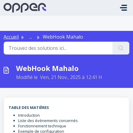
Passer au contenu principal
Accueil
...
WebHook Mahalo
WebHook Mahalo
Modifié le Ven, 21 Nov., 2025 à 12:41 H
TABLE DES MATIÈRES
Introduction
Liste des évènements concernés
Fonctionnement technique
Exemple de configuration