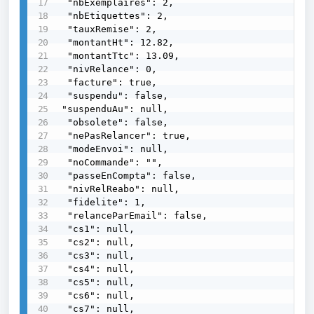
 "nbExemplaires": 2,

 "nbEtiquettes": 2,

 "tauxRemise": 2,

 "montantHt": 12.82,

 "montantTtc": 13.09,

 "nivRelance": 0,

 "facture": true,

 "suspendu": false,

"suspenduAu": null,

 "obsolete": false,

 "nePasRelancer": true,

 "modeEnvoi": null,

 "noCommande": "",

 "passeEnCompta": false,

 "nivRelReabo": null,

 "fidelite": 1,

 "relanceParEmail": false,

 "cs1": null,

 "cs2": null,

 "cs3": null,

 "cs4": null,

 "cs5": null,

 "cs6": null,

 "cs7": null,
