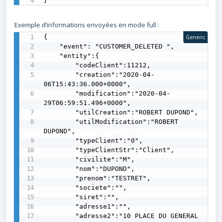
}
Exemple d’informations envoyées en mode full :
{

Generic
    "event": "CUSTOMER_DELETED ",

    "entity":{

        "codeClient":11212,

        "creation":"2020-04-
06T15:43:36.000+0000",

        "modification":"2020-04-
29T06:59:51.496+0000",

        "utilCreation":"ROBERT DUPOND",

        "utilModification":"ROBERT 
DUPOND",

        "typeClient":"0",

        "typeClientStr":"Client",

        "civilite":"M",

        "nom":"DUPOND",

        "prenom":"TESTRET",

        "societe":"",

        "siret":"",

        "adresse1":"",

        "adresse2":"10 PLACE DU GENERAL 