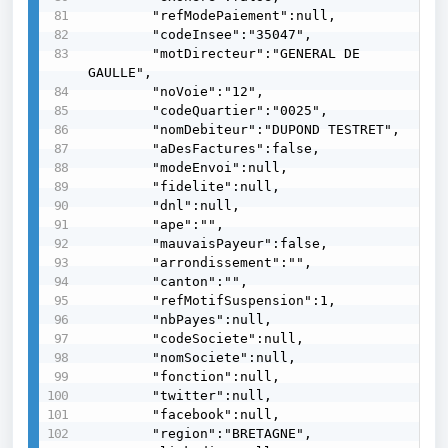
        "refModePaiement":null,

        "codeInsee":"35047",

        "motDirecteur":"GENERAL DE 
GAULLE",

        "noVoie":"12",

        "codeQuartier":"0025",

        "nomDebiteur":"DUPOND TESTRET",

        "aDesFactures":false,

        "modeEnvoi":null,

        "fidelite":null,

        "dnl":null,

        "ape":"",

        "mauvaisPayeur":false,

        "arrondissement":"",

        "canton":"",

        "refMotifSuspension":1,

        "nbPayes":null,

        "codeSociete":null,

        "nomSociete":null,

        "fonction":null,

        "twitter":null,

        "facebook":null,

        "region":"BRETAGNE",
