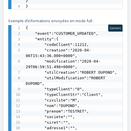
}

}
Exemple d’informations envoyées en mode full :
{

Generic
    "event":"CUSTOMER_UPDATED",

    "entity":{

        "codeClient":11212,

        "creation":"2020-04-
06T15:43:36.000+0000",

        "modification":"2020-04-
29T06:59:51.496+0000",

        "utilCreation":"ROBERT DUPOND",

        "utilModification":"ROBERT 
DUPOND",

        "typeClient":"0",

        "typeClientStr":"Client",

        "civilite":"M",

        "nom":"DUPOND",

        "prenom":"TESTRET",

        "societe":"",

        "siret":"",

        "adresse1":"",
