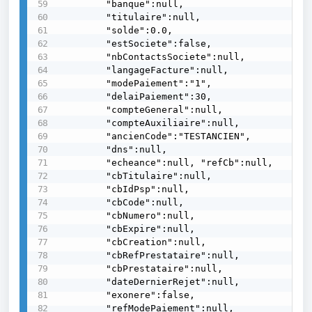
        "banque":null,

        "titulaire":null,

        "solde":0.0,

        "estSociete":false,

        "nbContactsSociete":null,

        "langageFacture":null,

        "modePaiement":"1",

        "delaiPaiement":30,

        "compteGeneral":null,

        "compteAuxiliaire":null,

        "ancienCode":"TESTANCIEN",

        "dns":null,

        "echeance":null, "refCb":null,

        "cbTitulaire":null,

        "cbIdPsp":null,

        "cbCode":null,

        "cbNumero":null,

        "cbExpire":null,

        "cbCreation":null,

        "cbRefPrestataire":null,

        "cbPrestataire":null,

        "dateDernierRejet":null,

        "exonere":false,

        "refModePaiement":null,
