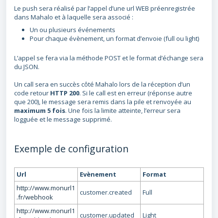
Le push sera réalisé par l’appel d’une url WEB préenregistrée
dans Mahalo et à laquelle sera associé :
Un ou plusieurs événements
Pour chaque évènement, un format d’envoie (full ou light)
L’appel se fera via la méthode POST et le format d’échange sera
du JSON.
Un call sera en succès côté Mahalo lors de la réception d’un
code retour
HTTP 200
. Si le call est en erreur (réponse autre
que 200), le message sera remis dans la pile et renvoyée au
maximum 5 fois
. Une fois la limite atteinte, l’erreur sera
logguée et le message supprimé.
Exemple de configuration
Url
Evènement
Format
http://www.monurl1
customer.created
Full
.fr/webhook
http://www.monurl1
customer.updated
Light