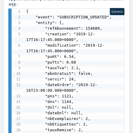
nt}
) :
{

Generic
    "event": "SUBSCRIPTION_UPDATED",

    "entity": {,

        "refAbonnement": 154689,

        "creation": "2019-12-
17T16:17:45.000+0000",

        "modification": "2019-12-
17T16:17:45.000+0000",

        "puHt": 6.54,

        "puTtc": 6.68

        "tauxTva": 2.1,

        "aboGratuit": false,

        "servir": 24,

        "dateOrdre": "2019-12-
16T23:00:00.000+0000",

        "pns": 1121,

        "dns": 1144,

        "dnl": null,

        "dateDnl": null,

        "nbExemplaires": 2,

        "nbEtiquettes": 2,

        "tauxRemise": 2,
