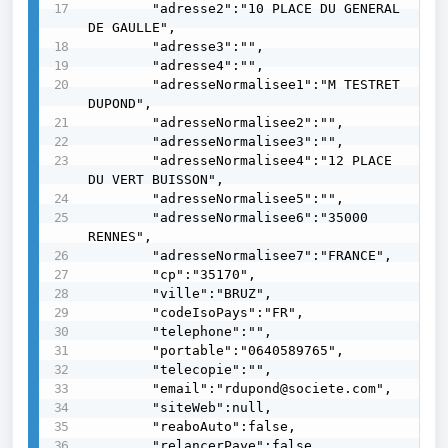
        "adresse2":"10 PLACE DU GENERAL 
DE GAULLE",

        "adresse3":"",

        "adresse4":"",

        "adresseNormalisee1":"M TESTRET 
DUPOND",

        "adresseNormalisee2":"",

        "adresseNormalisee3":"",

        "adresseNormalisee4":"12 PLACE 
DU VERT BUISSON",

        "adresseNormalisee5":"",

        "adresseNormalisee6":"35000 
RENNES",

        "adresseNormalisee7":"FRANCE",

        "cp":"35170",

        "ville":"BRUZ",

        "codeIsoPays":"FR",

        "telephone":"",

        "portable":"0640589765",

        "telecopie":"",

        "email":"rdupond@societe.com",

        "siteWeb":null,

        "reaboAuto":false,

        "relancerPaye":false,
