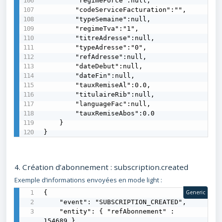
        "regimeForce":null,

        "codeServiceFacturation":"",

        "typeSemaine":null,

        "regimeTva":"1",

        "titreAdresse":null,

        "typeAdresse":"0",

        "refAdresse":null,

        "dateDebut":null,

        "dateFin":null,

        "tauxRemiseAl":0.0,

        "titulaireRib":null,

        "languageFac":null,

        "tauxRemiseAbos":0.0

    }

}
4. Création d’abonnement : subscription.created
Exemple d’informations envoyées en mode light :
{

Generic
    "event": "SUBSCRIPTION_CREATED",

    "entity": { "refAbonnement" : 
154689 }
