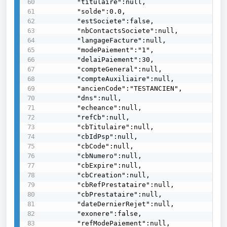
        "titulaire":null,

        "solde":0.0,

        "estSociete":false,

        "nbContactsSociete":null,

        "langageFacture":null,

        "modePaiement":"1",

        "delaiPaiement":30,

        "compteGeneral":null,

        "compteAuxiliaire":null,

        "ancienCode":"TESTANCIEN",

        "dns":null,

        "echeance":null,

        "refCb":null,

        "cbTitulaire":null,

        "cbIdPsp":null,

        "cbCode":null,

        "cbNumero":null,

        "cbExpire":null,

        "cbCreation":null,

        "cbRefPrestataire":null,

        "cbPrestataire":null,

        "dateDernierRejet":null,

        "exonere":false,

        "refModePaiement":null,
