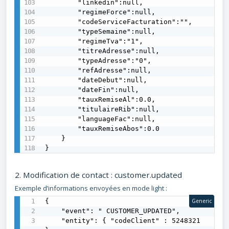
        "linkedin":null,

        "regimeForce":null,

        "codeServiceFacturation":"",

        "typeSemaine":null,

        "regimeTva":"1",

        "titreAdresse":null,

        "typeAdresse":"0",

        "refAdresse":null,

        "dateDebut":null,

        "dateFin":null,

        "tauxRemiseAl":0.0,

        "titulaireRib":null,

        "languageFac":null,

        "tauxRemiseAbos":0.0

    }

}
2. Modification de contact : customer.updated
Exemple d’informations envoyées en mode light :
{

Generic
    "event": " CUSTOMER_UPDATED",

    "entity": { "codeClient" : 5248321 