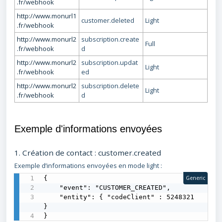
.fr/webhook
http://www.monurl1
customer.deleted
Light
.fr/webhook
http://www.monurl2
subscription.create
Full
.fr/webhook
d
http://www.monurl2
subscription.updat
Light
.fr/webhook
ed
http://www.monurl2
subscription.delete
Light
.fr/webhook
d
Exemple d'informations envoyées
1. Création de contact : customer.created
Exemple d’informations envoyées en mode light :
{

Generic
    "event": "CUSTOMER_CREATED",

    "entity": { "codeClient" : 5248321 
}

}