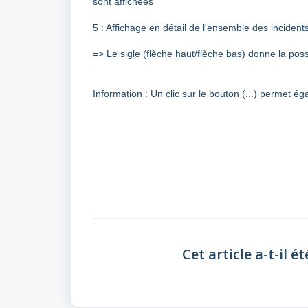
sont affichées
5 : Affichage en détail de l'ensemble des incidents
=> Le sigle (flèche haut/flèche bas) donne la possi
Information : Un clic sur le bouton (...) permet é
Cet article a-t-il ét