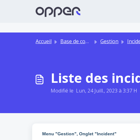
Passer au contenu principal
Accueil
Base de connaissances
Gestion
Incid
Liste des inci
Modifié le Lun, 24 Juill., 2023 à 3:37 H
Menu "Gestion", Onglet "Incident"