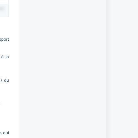
pport
 à la
 / du
)
s qui